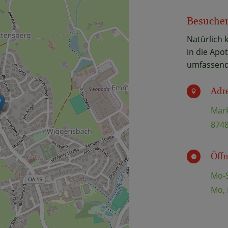
Besuchen
Natürlich 
in die Apo
umfassend
Adr

Mark
874
Öff

Mo-S
Mo, 