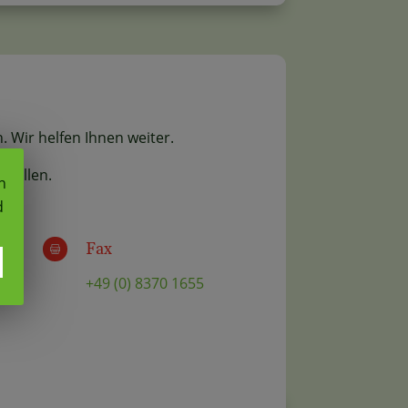
. Wir helfen Ihnen weiter.
estellen.
n
d
Fax

+49 (0) 8370 1655