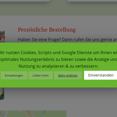
Persönliche Bestellung
Haben Sie eine Frage? Dann rufen Sie uns gerne an
Alternativ können Sie auch per Mail oder Fax vorb
Wir nutzen Cookies, Scripts und Google Dienste um Ihnen ei
optimales Nutzungserlebnis zu bieten sowie die Anzeige un
Nutzung zu analysieren & zu verbessern.
Telefon
E-Mail


Einverstanden
Einstellungen
Lieber nicht
Mehr erfahren
+49 (0) 8370 1525
Mail senden