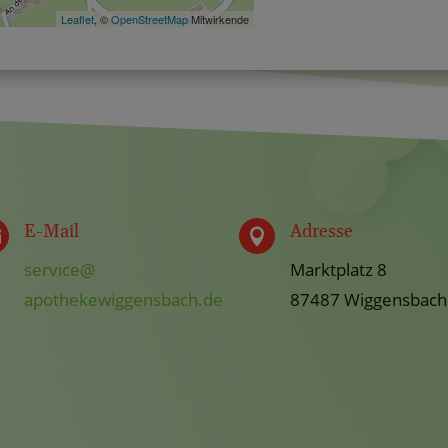
Leaflet
, ©
OpenStreetMap
Mitwirkende
E-Mail
Adresse


service@
Marktplatz 8
apothekewiggensbach.de
87487 Wiggensbach