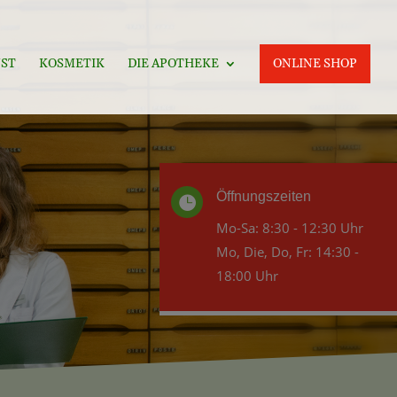
ST
KOSMETIK
DIE APOTHEKE
ONLINE SHOP
Öffnungszeiten

Mo-Sa: 8:30 - 12:30 Uhr
Mo, Die, Do, Fr: 14:30 -
18:00 Uhr